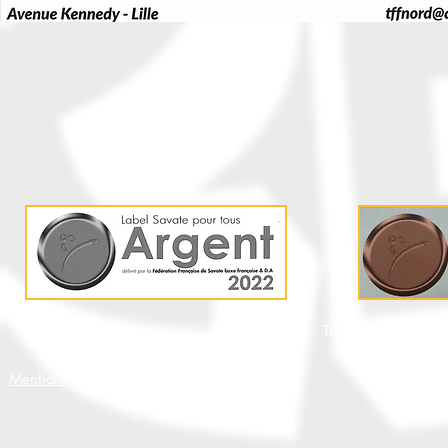
Team FF 59 -
tffno
Mentions Légales