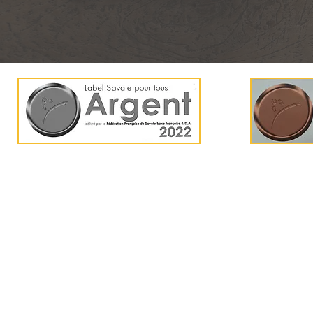
Team FF 59 -
tffno
Mentions Légales