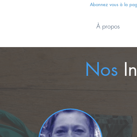
Team FF 59
Abonnez vous à la pa
Accueil
Nos Cours
À propos
Nos
I