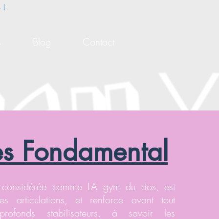
 !
s
Blog
Contact
tes Fondamental
 considérée comme LA gym du dos, est
es articulations, et renforce avant tout
rofonds stabilisateurs, à savoir les