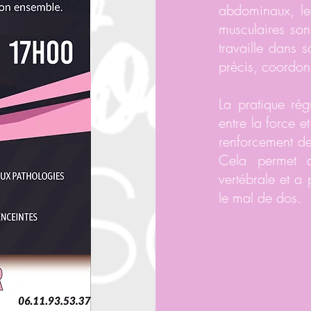
abdominaux, les
musculaires son
travaille dans 
précis, coordon
La pratique régu
entre la force e
renforcement de
Cela permet d
vertébrale et a
le mal de dos.