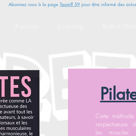
Abonnez vous à la page
Teamff 59
pour être informé des
actus
À propos
Coaching
Boîte à Outil
Pila
Cette méthode
respectueuse d
les muscles p