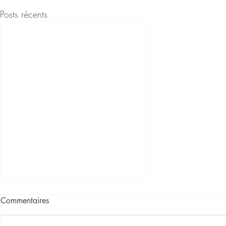
Posts récents
Commentaires