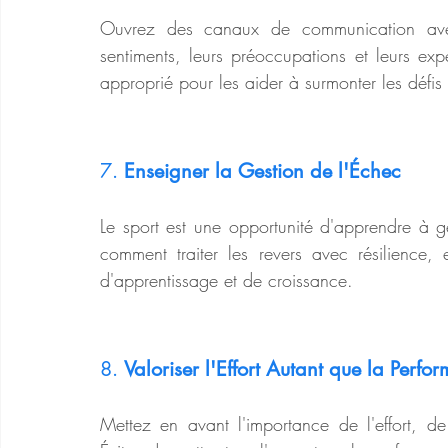
Ouvrez des canaux de communication avec 
sentiments, leurs préoccupations et leurs expé
approprié pour les aider à surmonter les défis 
7. 
Enseigner la Gestion de l'Échec
Le sport est une opportunité d'apprendre à g
comment traiter les revers avec résilience,
d'apprentissage et de croissance.
8. 
Valoriser l'Effort Autant que la Perfo
Mettez en avant l'importance de l'effort, de 