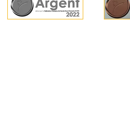
Team FF 59 -
tffno
Mentions Légales