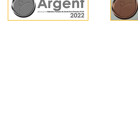
Team FF 59 -
tffno
Mentions Légales