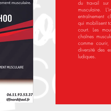
du travail su
musculaire. L
'
entraînement c
qui mobilisent 
court. L
es mouv
chaînes muscul
comme courir, s
diversité des e
ludiques.