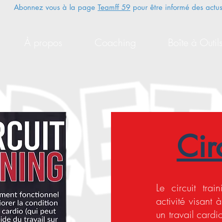
Abonnez vous à la page
Teamff 59
pour être informé des
actus
À propos
Coaching
Boîte à Outil
Cir
Le circuit tra
activité visant 
un travail cardi