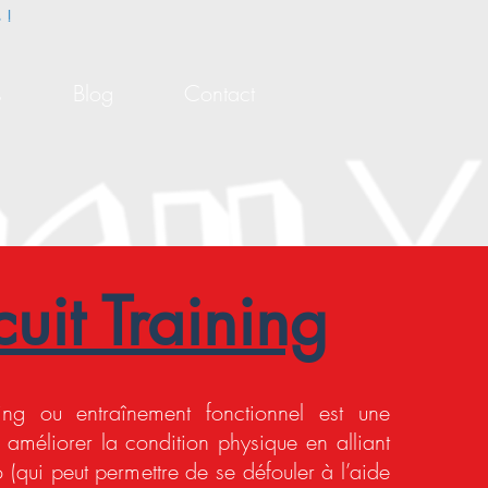
 !
s
Blog
Contact
cuit Training
ining ou entraînement fonctionnel est une
à améliorer la condition physique en alliant
o (qui peut permettre de se défouler à l’aide